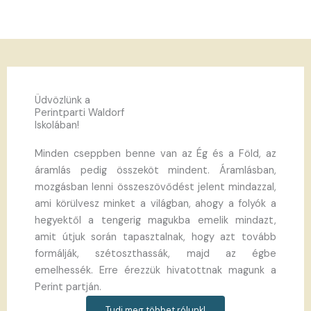
Üdvözlünk a
Perintparti Waldorf
Iskolában!
Minden cseppben benne van az Ég és a Föld, az
áramlás pedig összeköt mindent. Áramlásban,
mozgásban lenni összeszövődést jelent mindazzal,
ami körülvesz minket a világban, ahogy a folyók a
hegyektől a tengerig magukba emelik mindazt,
amit útjuk során tapasztalnak, hogy azt tovább
formálják, szétoszthassák, majd az égbe
emelhessék. Erre érezzük hivatottnak magunk a
Perint partján.
Tudj meg többet rólunk!