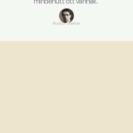
mindenütt ott vannak.”
Rudolf Steiner