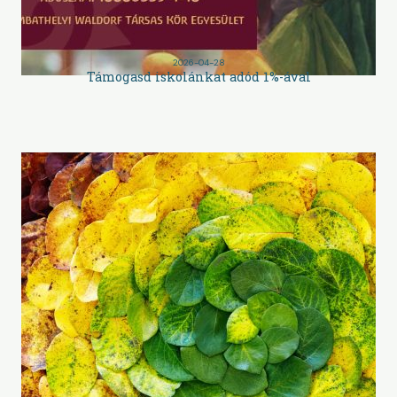
2026-04-28
Támogasd iskolánkat adód 1%-ával