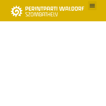
Skip
to
content
Perintparti Waldorf
Szombathely