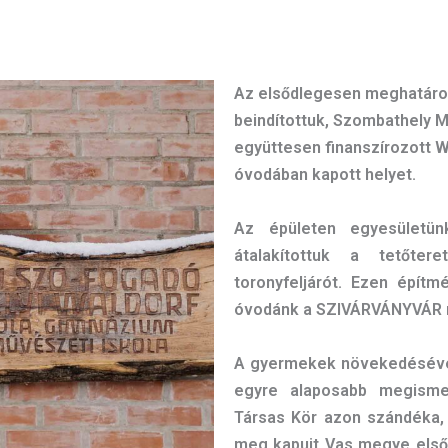
Az elsődlegesen meghatározo
bein
dítottuk, Szombathely 
együttesen finanszírozott W
óvodában kapott helyet.
Az épületen egyesületünk
átalakítottuk a tetőter
toronyfeljárót. Ezen építm
óvodánk a SZIVÁRVÁNYVÁR 
A gyermekek növekedéséve
egyre alaposabb megism
Társas Kör azon szándéka, 
meg kapuit Vas megye első al