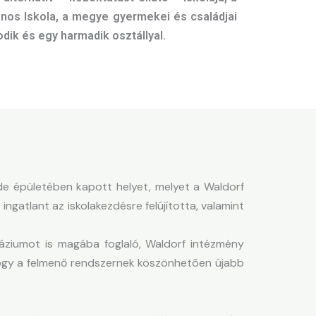
ános Iskola, a megye gyermekei és családjai
dik és egy harmadik osztállyal.
őde épületében kapott helyet, melyet a Waldorf
atlant az iskolakezdésre felújította, valamint
áziumot is magába foglaló, Waldorf intézmény
, hogy a felmenő rendszernek köszönhetõen újabb