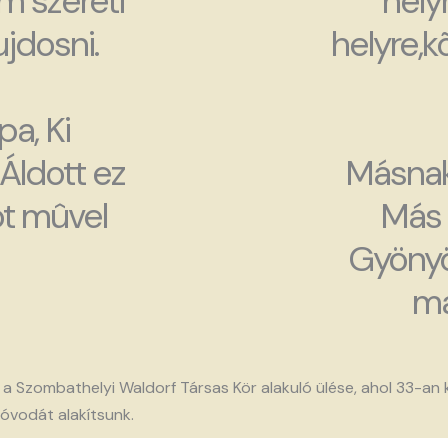
m szereti
helyr
ujdosni.
helyre,
pa, Ki
 Áldott ez
Másnak
ot mûvel
Más 
Gyöny
ma
a Szombathelyi Waldorf Társas Kör alakuló ülése, ahol 33-an 
óvodát alakítsunk.