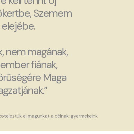
e kell tenni. Új
kõkertbe, Szemem
elejébe.
, nem magának,
ember fiának,
örûségére Maga
gzatjának.”
köteleztük el magunkat a célnak: gyermekeink