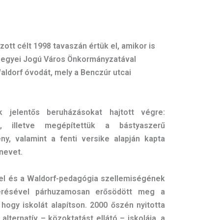
tt célt 1998 tavaszán értük el, amikor is
Megyei Jogú Város Önkormányzatával
aldorf óvodát, mely a Benczúr utcai
 jelentős beruházásokat hajtott végre:
et, illetve megépítettük a bástyaszerű
ény, valamint a fenti versike alapján kapta
nevet.
l és a Waldorf-pedagógia szellemiségének
erésével párhuzamosan erősödött meg a
hogy iskolát alapítson. 2000 őszén nyitotta
ternatív – közoktatást ellátó – iskolá­ja, a