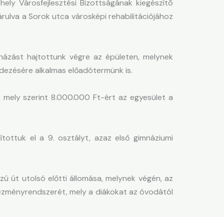
ely Városfejlesztési Bizottságának kiegészítõ
rulva a Sorok utca városképi rehabilitációjához
ázást hajtottunk végre az épületen, melynek
endezésére alkalmas előadótermünk is.
mely szerint 8.000.000 Ft-ért az egyesület a
ttuk el a 9. osztályt, azaz első gimnáziumi
ú út utolsó előtti állomása, melynek végén, az
ntézményrendszerét, mely a diákokat az óvodától