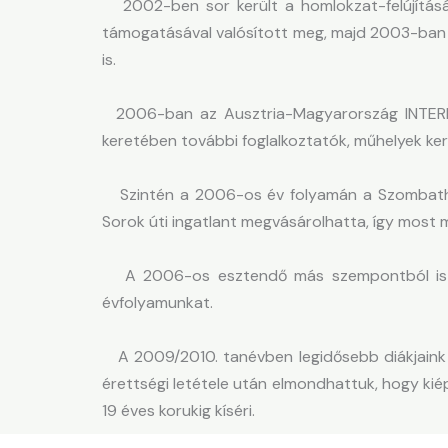
2002-ben sor került a homlokzat-felújítására
támogatásával valósított meg, majd 2003-ban el
is.
2006-ban az Ausztria-Magyarország INTERREG
keretében további foglalkoztatók, műhelyek kerü
Szintén a 2006-os év folyamán a Szombathely
Sorok úti ingatlant megvásárolhatta, így most m
A 2006-os esztendő más szempontból is jele
évfolyamunkat.
A 2009/2010. tanévben legidősebb diákjaink me
érettségi letétele után elmondhattuk, hogy kié
19 éves korukig kíséri.