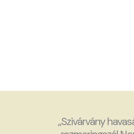
„Szivárvány havas