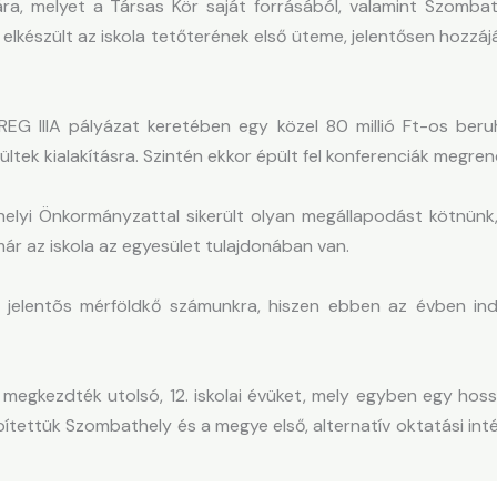
, melyet a Társas Kör saját forrásából, valamint Szombath
készült az iskola tetőterének első üteme, jelentősen hozzájá
 IIIA pályázat keretében egy közel 80 millió Ft-os beruh
ltek kialakításra. Szintén ekkor épült fel konferenciák megr
i Önkormányzattal sikerült olyan megállapodást kötnünk, 
ár az iskola az egyesület tulajdonában van.
ntõs mérföldkő számunkra, hiszen ebben az évben indíto
gkezdték utolsó, 12. iskolai évüket, mely egyben egy hossz
pítettük Szombathely és a megye első, alternatív oktatási i