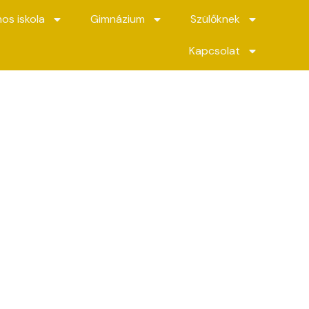
nos iskola
Gimnázium
Szülőknek
Kapcsolat