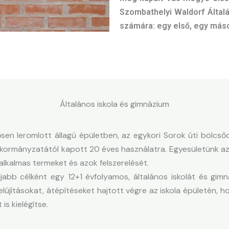
Szombathelyi Waldorf Által
számára: egy első, egy máso
Általános iskola és gimnázium
ősen leromlott állagú épületben, az egykori Sorok úti bölcs
rmányzatától kapott 20 éves használatra. Egyesületünk az ing
alkalmas termeket és azok felszerelését.
bb célként egy 12+1 évfolyamos, általános iskolát és gimn
felújításokat, átépítéseket hajtott végre az iskola épületén
is kielégítse.