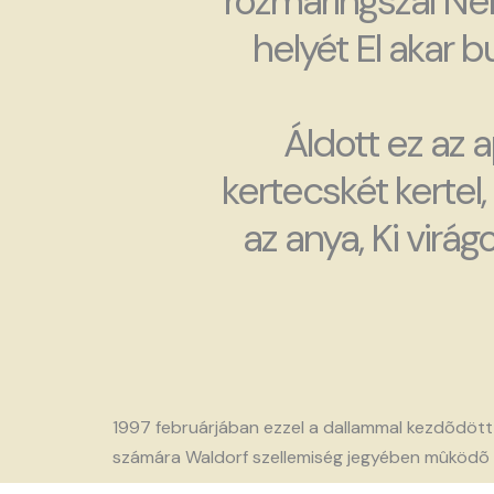
rozmaringszál Ne
helyét El akar b
Áldott ez az a
kertecskét kertel,
az anya, Ki virág
1997 februárjában ezzel a dallammal kezdõdött 
számára Waldorf szellemiség jegyében mûködõ 