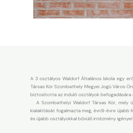
A 3 osztályos Waldorf Általános Iskola egy er
Társas Kör Szombathely Megyei Jogú Város Önko
biztosította az induló osztályok befogadására 
A Szombathelyi Waldorf Társas Kör, mely úja
kialakítását fogalmazta meg, évről-évre újabb 
és újabb osztályokkal bővülő intézmény igényeit 