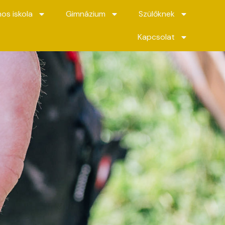
nos iskola
Gimnázium
Szülőknek
Kapcsolat