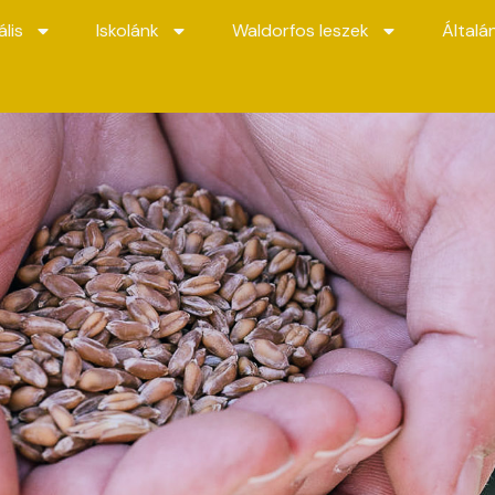
lis
Iskolánk
Waldorfos leszek
Általá