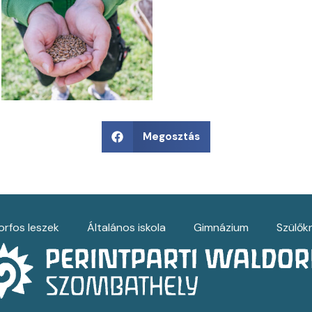
Megosztás
rfos leszek
Általános iskola
Gimnázium
Szülők