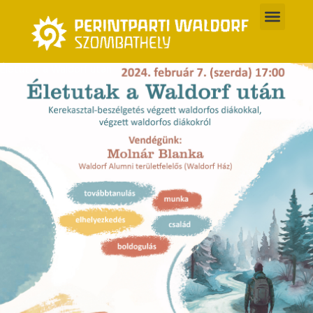
Skip
to
content
Életutak a Waldorf után