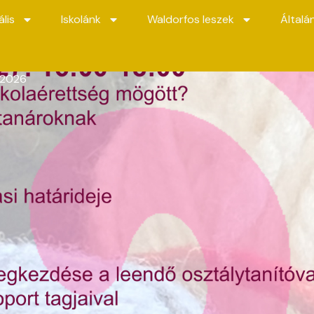
lis
Iskolánk
Waldorfos leszek
Általá
–2026