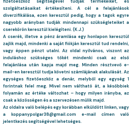
fizetőeszköz segítségével tudják termékeiket, és
szolgáltatásaikat értékesíteni. A cél a felajánlások
diverzifikálása, ezen keresztül pedig, hogy a tagok egyre
nagyobb arányban tudják mindennapi szükségleteiket a
cserekörön keresztül kielégíteni. (K.J.)
A cserék, illetve a pénz áramlása egy honlapon keresztül
zajlik majd, mindenki a saját fiókján keresztül tud rendelni,
vagy éppen pénzt utalni. Az oldal nyilvános, viszont az
induláshoz szükséges tőkét mindenki csak az első
felajánlása után kapja majd meg. Minden résztvevő e-
mail-en keresztül tudja követni számlájának alakulását. Az
egységes fizetőeszköz a denár, melyből egy egység 1
forintnak felel meg. Mivel nem váltható át, a későbbiek
folyamán az értéke változhat – hogy milyen irányba, az
csak a közösségen és a szervezésen múlik majd.
Az oldalra való belépés egy korábban elküldött linken, vagy
a koppanypolgar38@gmail.com e-mail címen való
jelentkezés segítségével lehetséges.