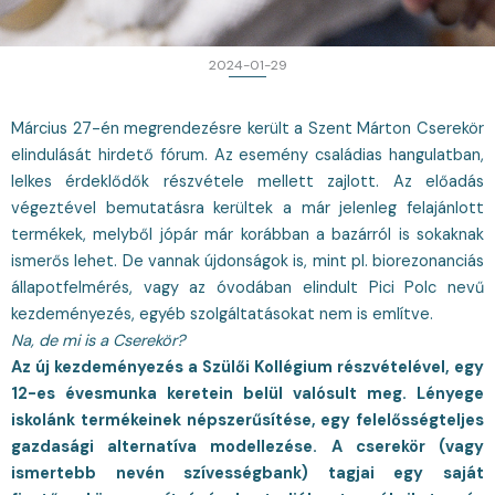
2024-01-29
Március 27-én megrendezésre került a Szent Márton Cserekör
elindulását hirdető fórum. Az esemény családias hangulatban,
lelkes érdeklődők részvétele mellett zajlott. Az előadás
végeztével bemutatásra kerültek a már jelenleg felajánlott
termékek, melyből jópár már korábban a bazárról is sokaknak
ismerős lehet. De vannak újdonságok is, mint pl. biorezonanciás
állapotfelmérés, vagy az óvodában elindult Pici Polc nevű
kezdeményezés, egyéb szolgáltatásokat nem is említve.
Na, de mi is a Cserekör?
Az új kezdeményezés a Szülői Kollégium részvételével, egy
12-es évesmunka keretein belül valósult meg. Lényege
iskolánk termékeinek népszerűsítése, egy felelősségteljes
gazdasági alternatíva modellezése. A cserekör (vagy
ismertebb nevén szívességbank) tagjai egy saját